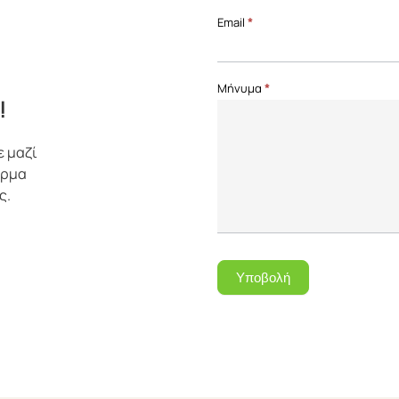
Page
Email
*
Μήνυμα
*
!
ε μαζί
όρμα
ς.
Υποβολή