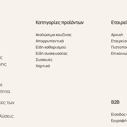
Κατηγορίες προϊόντων
Εταιρε
Αναλώσιμα κουζίνας
Αρχική
Απορρυπαντικά
Εταιρεία
Είδη καθαρισμού
Πιστοπο
Είδη συσκευασίας
Επικοινω
ής
Συσκευές
νης
Χαρτικά
θε
τητα.
B2B
κες των
Είσοδος
λύσεις
Εγγραφή