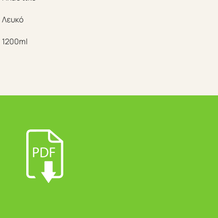
Λευκό
1200ml