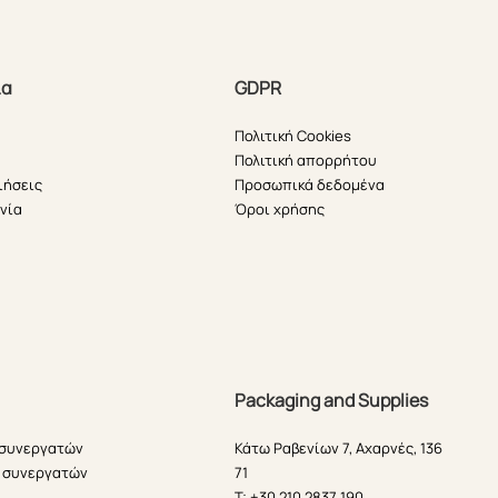
ία
GDPR
Πολιτική Cookies
Πολιτική απορρήτου
ιήσεις
Προσωπικά δεδομένα
νία
Όροι χρήσης
Packaging and Supplies
 συνεργατών
Κάτω Ραβενίων 7, Αχαρνές, 136
 συνεργατών
71
T: +30 210 2837 190