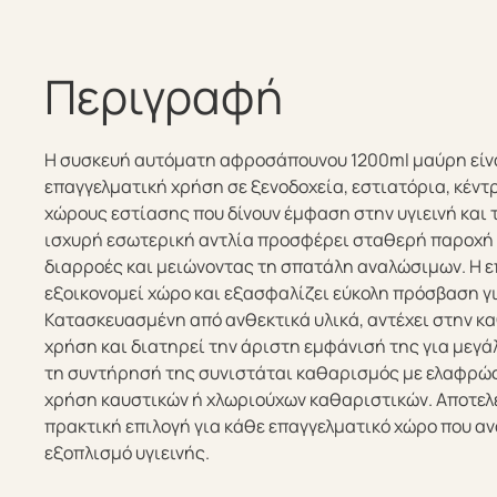
Περιγραφή
Η συσκευή αυτόματη αφροσάπουνου 1200ml μαύρη είνα
επαγγελματική χρήση σε ξενοδοχεία, εστιατόρια, κέντ
χώρους εστίασης που δίνουν έμφαση στην υγιεινή και 
ισχυρή εσωτερική αντλία προσφέρει σταθερή παροχή
διαρροές και μειώνοντας τη σπατάλη αναλώσιμων. Η ε
εξοικονομεί χώρο και εξασφαλίζει εύκολη πρόσβαση γι
Κατασκευασμένη από ανθεκτικά υλικά, αντέχει στην κ
χρήση και διατηρεί την άριστη εμφάνισή της για μεγάλ
τη συντήρησή της συνιστάται καθαρισμός με ελαφρώς
χρήση καυστικών ή χλωριούχων καθαριστικών. Αποτελε
πρακτική επιλογή για κάθε επαγγελματικό χώρο που αν
εξοπλισμό υγιεινής.