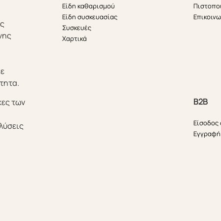
Είδη καθαρισμού
Πιστοπο
Είδη συσκευασίας
Επικοινω
ής
Συσκευές
νης
Χαρτικά
θε
τητα.
B2B
κες των
Είσοδος
λύσεις
Εγγραφή