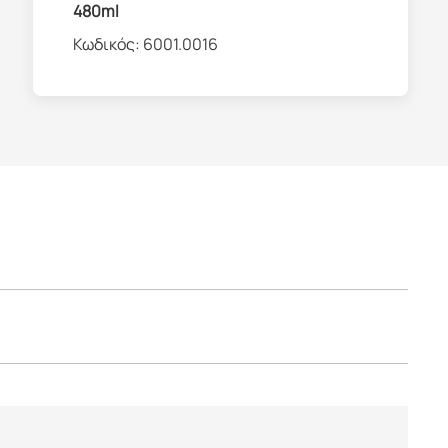
480ml
Κωδικός:
6001.0016