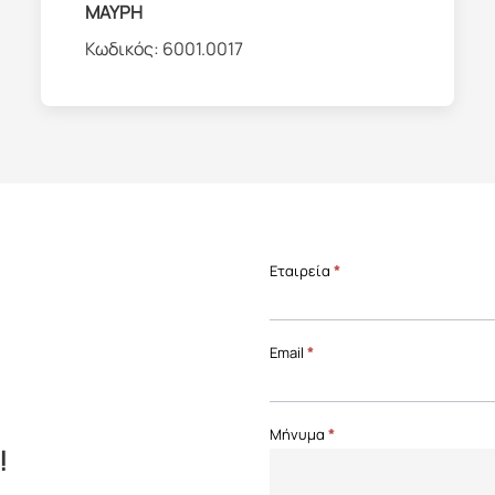
ΜΑΥΡΗ
Κωδικός:
6001.0017
Επικοινωνία
Εταιρεία
*
Front
Page
Email
*
Μήνυμα
*
!