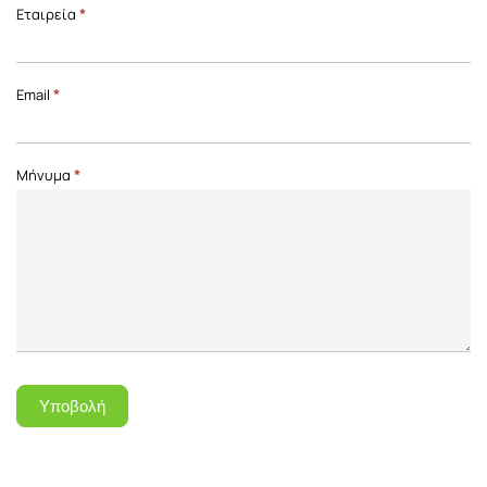
Επικοινωνία
Εταιρεία
*
Front
Page
Email
*
Μήνυμα
*
Υποβολή