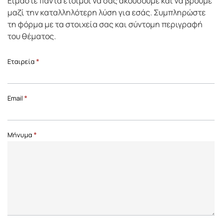
Είμαστε πάντα έτοιμοι να σας ακούσουμε και να βρούμε
μαζί την καταλληλότερη λύση για εσάς. Συμπληρώστε
τη φόρμα με τα στοιχεία σας και σύντομη περιγραφή
του θέματος.
Επικοινωνία
Εταιρεία
*
Front
Page
Email
*
Μήνυμα
*