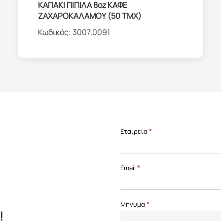
ΚΑΠΑΚΙ ΠΙΠΙΛΑ 8oz ΚΑΦΕ
ΖΑΧΑΡΟΚΑΛΑΜΟΥ (50 ΤΜΧ)
Κωδικός:
3007.0091
Επικοινωνία
Εταιρεία
*
Front
Page
Email
*
Μήνυμα
*
!