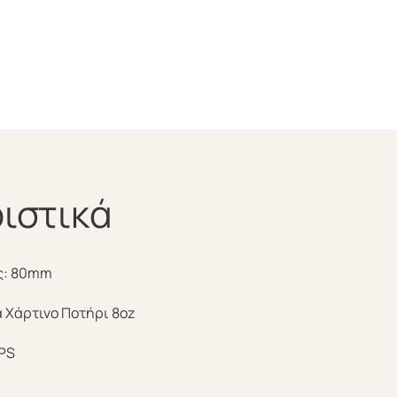
ιστικά
ς: 80mm
α Χάρτινο Ποτήρι 8oz
 PS