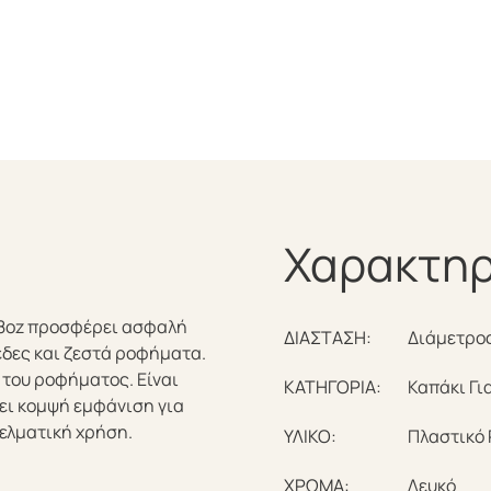
Χαρακτηρ
ι 8oz προσφέρει ασφαλή
ΔΙΑΣΤΑΣΗ:
Διάμετρο
έδες και ζεστά ροφήματα.
του ροφήματος. Είναι
ΚΑΤΗΓΟΡΙΑ:
Καπάκι Γι
ει κομψή εμφάνιση για
γελματική χρήση.
ΥΛΙΚΟ:
Πλαστικό
ΧΡΩΜΑ:
Λευκό