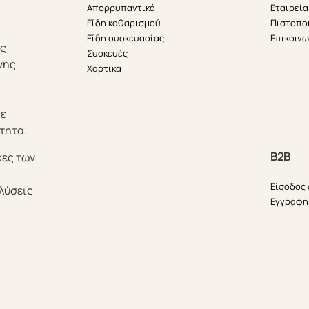
Απορρυπαντικά
Εταιρεία
Είδη καθαρισμού
Πιστοπο
Είδη συσκευασίας
Επικοινω
ής
Συσκευές
νης
Χαρτικά
θε
τητα.
B2B
κες των
Είσοδος
λύσεις
Εγγραφή