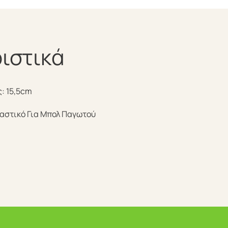
ιστικά
: 15,5cm
αστικό Για Μπολ Παγωτού