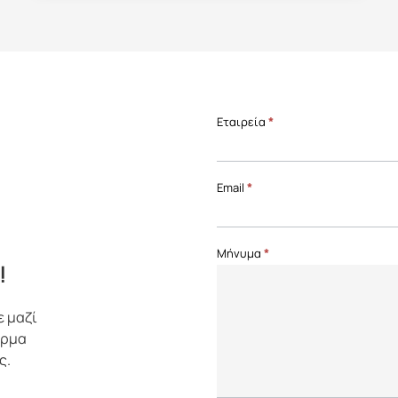
Επικοινωνία
Εταιρεία
*
Front
Page
Email
*
Μήνυμα
*
!
ε μαζί
όρμα
ς.