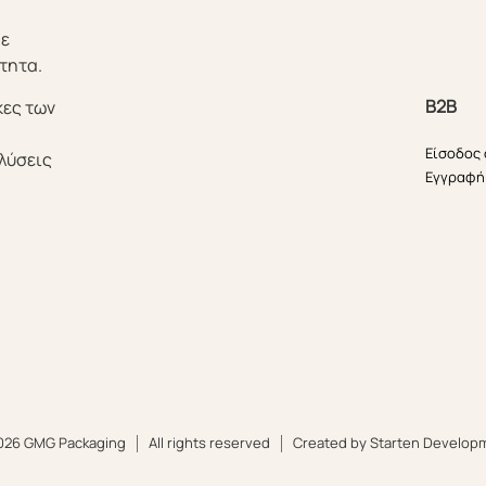
θε
τητα.
B2B
κες των
Είσοδος
λύσεις
Εγγραφή
026 GMG Packaging
All rights reserved
Created by Starten Develop