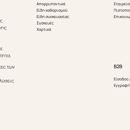
Απορρυπαντικά
Εταιρεία
Είδη καθαρισμού
Πιστοπο
Είδη συσκευασίας
Επικοινω
ής
Συσκευές
νης
Χαρτικά
θε
τητα.
B2B
κες των
Είσοδος
λύσεις
Εγγραφή