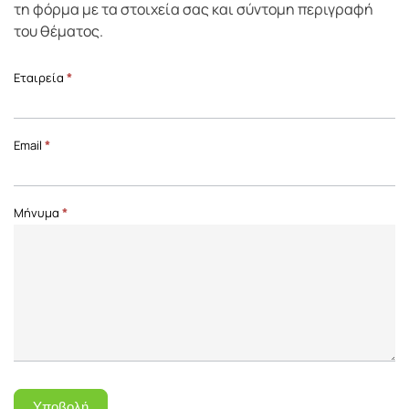
τη φόρμα με τα στοιχεία σας και σύντομη περιγραφή
του θέματος.
Επικοινωνία
Εταιρεία
*
Front
Page
Email
*
Μήνυμα
*
Υποβολή