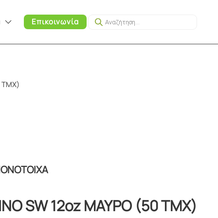
Products
α
Επικοινωνία
search
 ΤΜΧ)
ΜΟΝΟΤΟΙΧΑ
ΙΝΟ SW 12oz ΜΑΥΡΟ (50 ΤΜΧ)