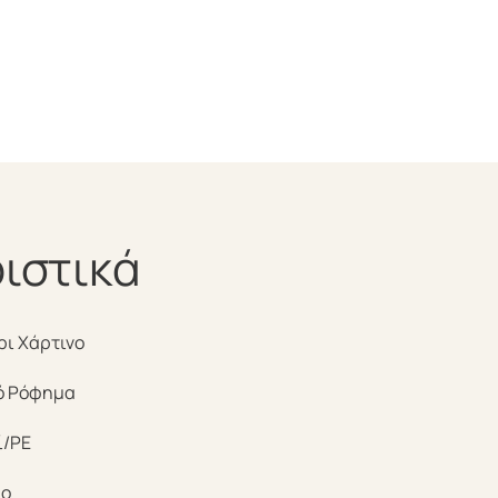
ιστικά
ρι Χάρτινο
ό Ρόφημα
ί/PE
ο