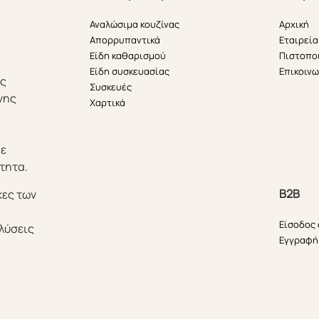
Αναλώσιμα κουζίνας
Αρχική
Απορρυπαντικά
Εταιρεία
Είδη καθαρισμού
Πιστοπο
Είδη συσκευασίας
Επικοινω
ής
Συσκευές
νης
Χαρτικά
θε
τητα.
B2B
κες των
Είσοδος
λύσεις
Εγγραφή