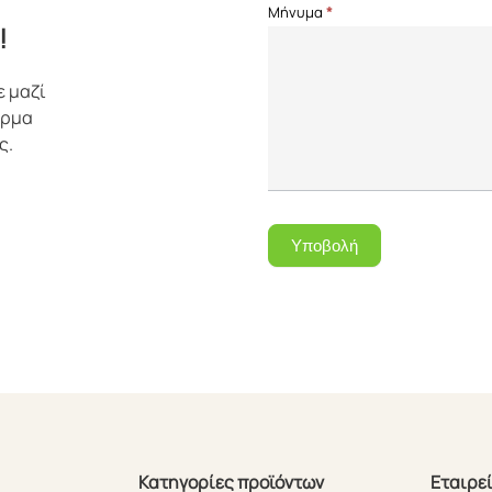
Μήνυμα
*
!
ε μαζί
όρμα
ς.
Υποβολή
Κατηγορίες προϊόντων
Εταιρε