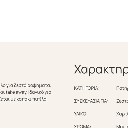
Χαρακτηρ
ηλο για ζεστά ροφήματα.
ΚΑΤΗΓΟΡΙΑ:
Ποτή
αι take away. Ιδανικό για
ζεται με καπάκι πιπίλα
ΣΥΣΚΕΥΑΣΙΑ ΓΙΑ:
Ζεστ
ΥΛΙΚΟ:
Χαρτ
ΧΡΩΜΑ:
Μαύρ