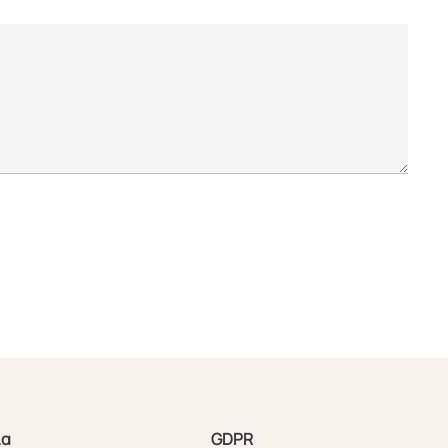
ία
GDPR