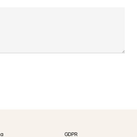
ία
GDPR