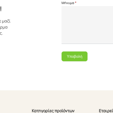
Μήνυμα
*
!
ε μαζί
όρμα
ς.
Υποβολή
Κατηγορίες προϊόντων
Εταιρε