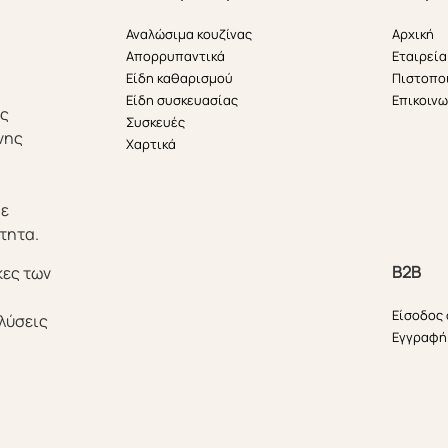
Αναλώσιμα κουζίνας
Αρχική
Απορρυπαντικά
Εταιρεία
Είδη καθαρισμού
Πιστοπο
Είδη συσκευασίας
Επικοινω
ής
Συσκευές
νης
Χαρτικά
θε
τητα.
B2B
κες των
Είσοδος
λύσεις
Εγγραφή