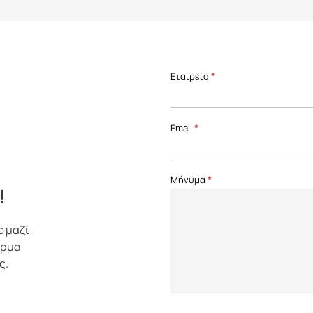
Επικοινωνία
Εταιρεία
*
Front
Page
Email
*
Μήνυμα
*
!
ε μαζί
όρμα
ς.