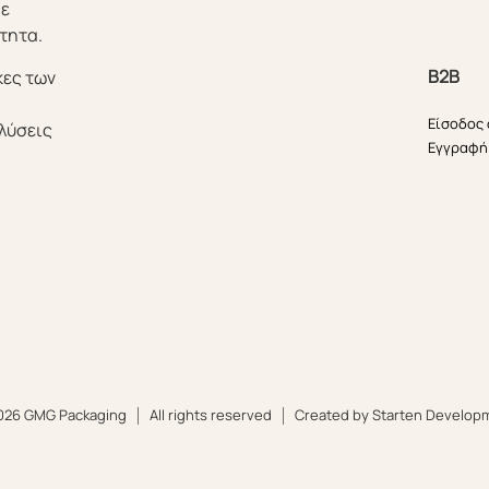
θε
τητα.
B2B
κες των
Είσοδος
λύσεις
Εγγραφή
026 GMG Packaging
All rights reserved
Created by Starten Develop