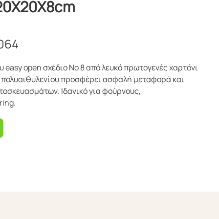
 20Χ20Χ8cm
064
υ easy open σχέδιο Νο 8 από λευκό πρωτογενές χαρτόνι
 πολυαιθυλενίου προσφέρει ασφαλή μεταφορά και
τοσκευασμάτων. Ιδανικό για φούρνους,
ring.