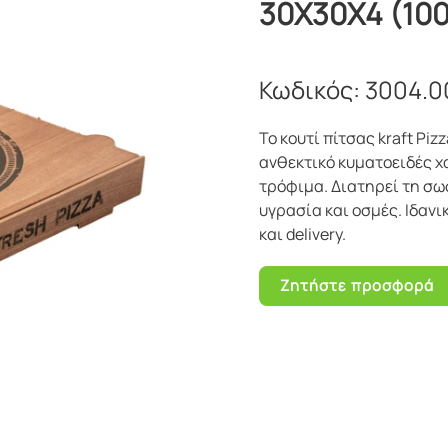
30X30X4 (10
Κωδικός:
3004.0
Το κουτί πίτσας kraft P
ανθεκτικό κυματοειδές χ
τρόφιμα. Διατηρεί τη σω
υγρασία και οσμές. Ιδαν
και delivery.
Ζητήστε προσφορά