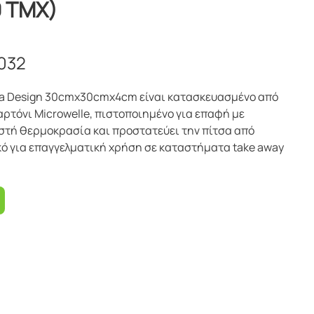
0 TMX)
032
izza Design 30cmx30cmx4cm είναι κατασκευασμένο από
αρτόνι Microwelle, πιστοποιημένο για επαφή με
στή θερμοκρασία και προστατεύει την πίτσα από
ικό για επαγγελματική χρήση σε καταστήματα take away