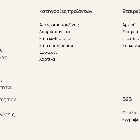
Κατηγορίες προϊόντων
Εταιρε
Αναλώσιμα κουζίνας
Αρχική
Απορρυπαντικά
Εταιρεία
Είδη καθαρισμού
Πιστοπο
Είδη συσκευασίας
Επικοινω
ής
Συσκευές
νης
Χαρτικά
θε
τητα.
B2B
κες των
Είσοδος
λύσεις
Εγγραφή