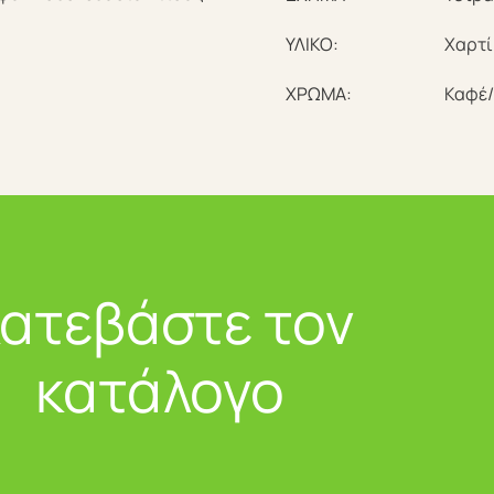
ΥΛΙΚΟ:
Χαρτί
ΧΡΩΜΑ:
Καφέ/
ατεβάστε τον
κατάλογο