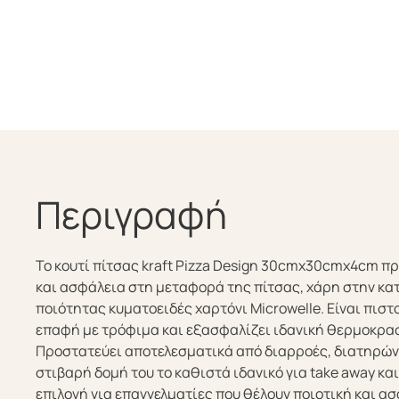
Περιγραφή
Το κουτί πίτσας kraft Pizza Design 30cmx30cmx4cm π
και ασφάλεια στη μεταφορά της πίτσας, χάρη στην κα
ποιότητας κυματοειδές χαρτόνι Microwelle. Είναι πισ
επαφή με τρόφιμα και εξασφαλίζει ιδανική θερμοκρασ
Προστατεύει αποτελεσματικά από διαρροές, διατηρώντ
στιβαρή δομή του το καθιστά ιδανικό για take away και 
επιλογή για επαγγελματίες που θέλουν ποιοτική και α