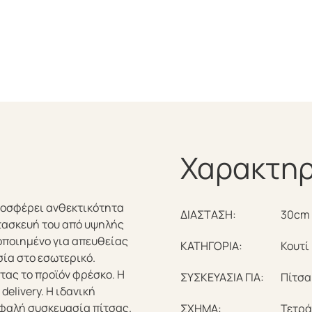
Χαρακτηρ
ροσφέρει ανθεκτικότητα
ΔΙΑΣΤΑΣΗ:
30cm 
τασκευή του από υψηλής
τοποιημένο για απευθείας
ΚΑΤΗΓΟΡΙΑ:
Κουτί
ία στο εσωτερικό.
ας το προϊόν φρέσκο. Η
ΣΥΣΚΕΥΑΣΙΑ ΓΙΑ:
Πίτσα
delivery. Η ιδανική
σφαλή συσκευασία πίτσας.
ΣΧΗΜΑ:
Τετρ