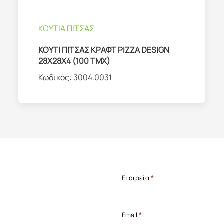
ΚΟΥΤΙΑ ΠΙΤΣΑΣ
ΚΟΥΤΙ ΠΙΤΣΑΣ ΚΡΑΦΤ PIZZA DESIGN
28X28X4 (100 TMX)
Κωδικός:
3004.0031
Επικοινωνία
Εταιρεία
*
Front
Page
Email
*