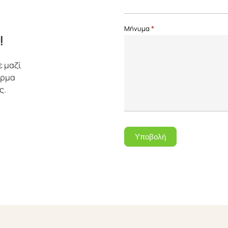
Μήνυμα
*
!
ε μαζί
όρμα
ς.
Υποβολή