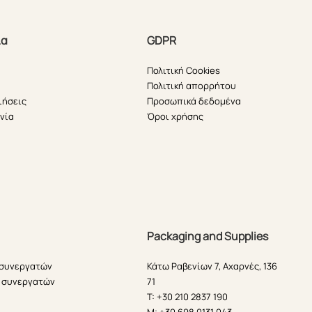
ία
GDPR
Πολιτική Cookies
Πολιτική απορρήτου
ιήσεις
Προσωπικά δεδομένα
νία
Όροι χρήσης
Packaging and Supplies
 συνεργατών
Κάτω Ραβενίων 7, Αχαρνές, 136
 συνεργατών
71
T: +30 210 2837 190
M: +30 698 0131 043