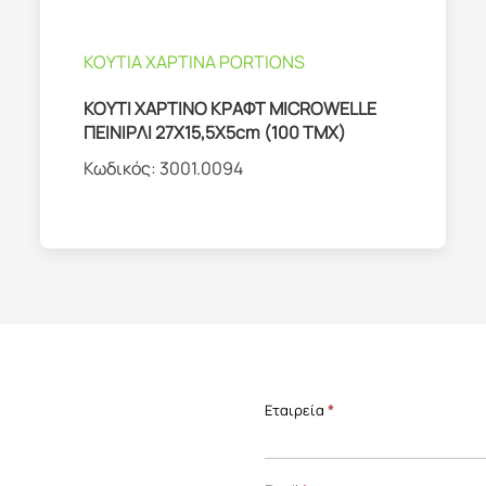
ΚΟΥΤΙΑ ΧΑΡΤΙΝΑ PORTIONS
ΚΟΥΤΙ ΧΑΡΤΙΝΟ ΚΡΑΦT MICROWELLE
ΠΕΙΝΙΡΛΙ 27Χ15,5Χ5cm (100 ΤΜΧ)
Κωδικός:
3001.0094
Επικοινωνία
Εταιρεία
*
Front
Page