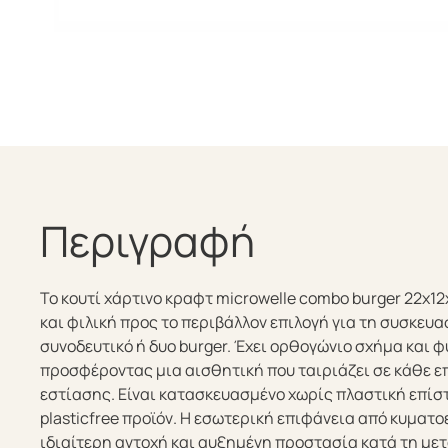
Περιγραφή
Το κουτί χάρτινο κραφτ microwelle combo burger 22x12
και φιλική προς το περιβάλλον επιλογή για τη συσκευα
συνοδευτικό ή δυο burger. Έχει ορθογώνιο σχήμα και 
προσφέροντας μια αισθητική που ταιριάζει σε κάθε ε
εστίασης. Είναι κατασκευασμένο χωρίς πλαστική επί
plasticfree προϊόν. Η εσωτερική επιφάνεια από κυματ
ιδιαίτερη αντοχή και αυξημένη προστασία κατά τη με