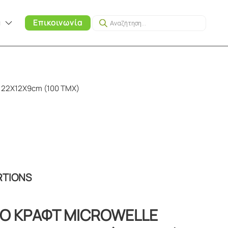
Products
α
Επικοινωνία
search
22Χ12Χ9cm (100 ΤΜΧ)
RTIONS
ΝΟ ΚΡΑΦT MICROWELLE