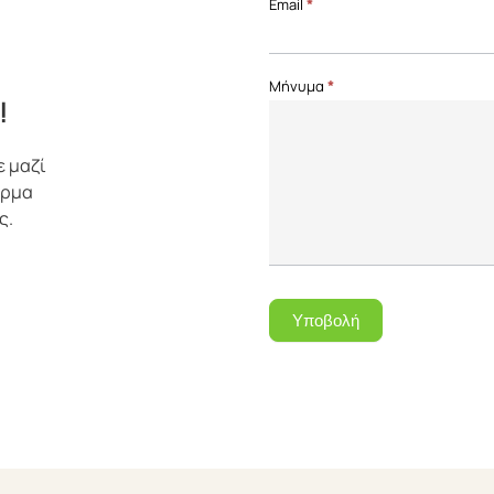
Email
*
Μήνυμα
*
!
ε μαζί
όρμα
ς.
Υποβολή