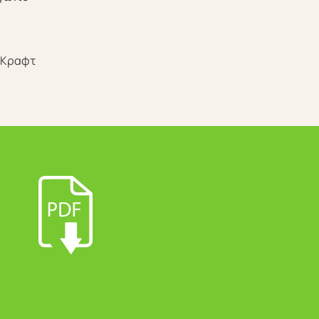
/Κραφτ