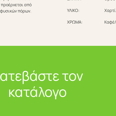
 προέρχεται από
ΥΛΙΚΟ:
Χαρτί
 φυσικών πόρων.
ΧΡΩΜΑ:
Καφέ
ατεβάστε τον
κατάλογο