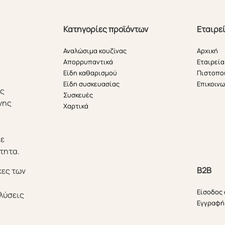
Κατηγορίες προϊόντων
Εταιρε
Αναλώσιμα κουζίνας
Αρχική
Απορρυπαντικά
Εταιρεία
Είδη καθαρισμού
Πιστοπο
Είδη συσκευασίας
Επικοινω
ής
Συσκευές
νης
Χαρτικά
θε
τητα.
B2B
κες των
Είσοδος
λύσεις
Εγγραφή