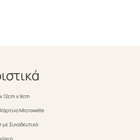
ιστικά
x 12cm x 9cm
 Χάρτινο Microwelle
r με Συνοδευτικό
γώνιο