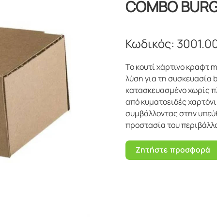
COMBO BURGE
Κωδικός:
3001.0
Το κουτί χάρτινο κραφτ 
λύση για τη συσκευασία b
κατασκευασμένο χωρίς π
από κυματοειδές χαρτόνι
συμβάλλοντας στην υπεύθ
προστασία του περιβάλλ
Ζητήστε προσφορά