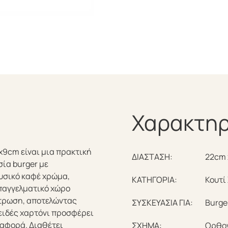
Χαρακτηρ
x9cm είναι μια πρακτική
ΔΙΑΣΤΑΣΗ:
22cm 
σία burger με
φυσικό καφέ χρώμα,
ΚΑΤΗΓΟΡΙΑ:
Κουτί
παγγελματικό χώρο
στρωση, αποτελώντας
ΣΥΣΚΕΥΑΣΙΑ ΓΙΑ:
Burge
οειδές χαρτόνι προσφέρει
ταφορά. Διαθέτει
ΣΧΗΜΑ:
Ορθο