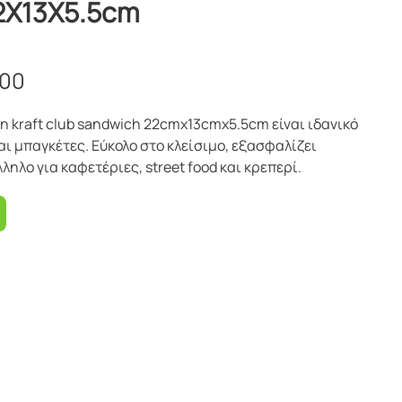
2X13X5.5cm
100
en kraft club sandwich 22cmx13cmx5.5cm είναι ιδανικό
και μπαγκέτες. Εύκολο στο κλείσιμο, εξασφαλίζει
λο για καφετέριες, street food και κρεπερί.