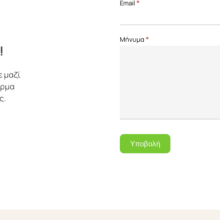
Email
*
Μήνυμα
*
!
ε μαζί
όρμα
ς.
Υποβολή