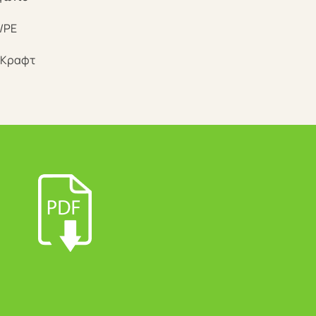
/PE
/Κραφτ