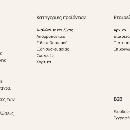
Κατηγορίες προϊόντων
Εταιρε
Αναλώσιμα κουζίνας
Αρχική
Απορρυπαντικά
Εταιρεία
Είδη καθαρισμού
Πιστοπο
Είδη συσκευασίας
Επικοινω
ής
Συσκευές
νης
Χαρτικά
θε
τητα.
B2B
κες των
Είσοδος
λύσεις
Εγγραφή