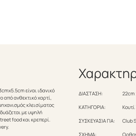
Χαρακτηρ
13cmx5.5cm είναι ιδανικό
ΔΙΑΣΤΑΣΗ:
22cm 
ο από ανθεκτικό χαρτί,
μηχανισμός κλεισίματος
ΚΑΤΗΓΟΡΙΑ:
Κουτί
νδυάζεται με υψηλή
reet food και κρεπερί.
ΣΥΣΚΕΥΑΣΙΑ ΓΙΑ:
Club 
ery.
ΣΧΗΜΑ:
Ορθο