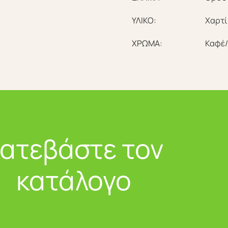
ΥΛΙΚΟ:
Χαρτί
ΧΡΩΜΑ:
Καφέ
ατεβάστε τον
κατάλογο