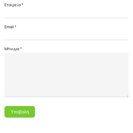
Επικοινωνία
Εταιρεία
*
Front
Page
Email
*
Μήνυμα
*
Υποβολή