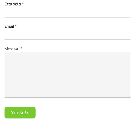
Επικοινωνία
Εταιρεία
*
Front
Page
Email
*
Μήνυμα
*
Υποβολή