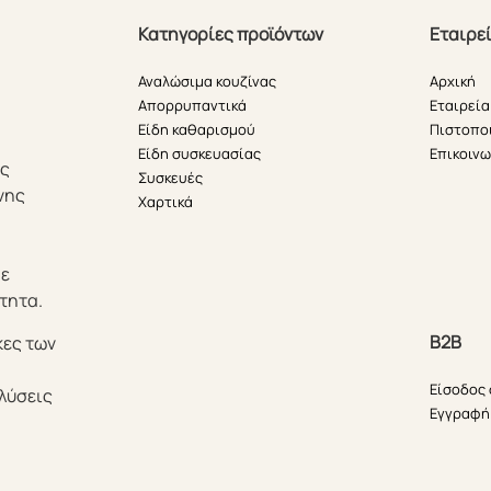
Κατηγορίες προϊόντων
Εταιρε
Αναλώσιμα κουζίνας
Αρχική
Απορρυπαντικά
Εταιρεία
Είδη καθαρισμού
Πιστοπο
Είδη συσκευασίας
Επικοινω
ής
Συσκευές
νης
Χαρτικά
θε
τητα.
B2B
κες των
Είσοδος
λύσεις
Εγγραφή