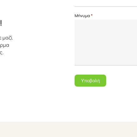
Μήνυμα
*
!
ε μαζί
όρμα
ς.
Υποβολή