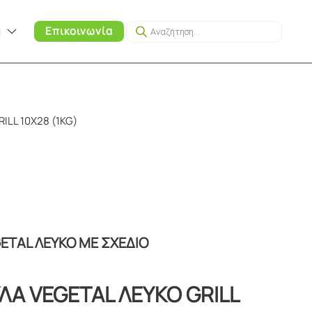
Products
α
Επικοινωνία
search
LL 10Χ28 (1KG)
ETAL ΛΕΥΚΟ ΜΕ ΣΧΕΔΙΟ
Α VEGETAL ΛΕΥΚΟ GRILL