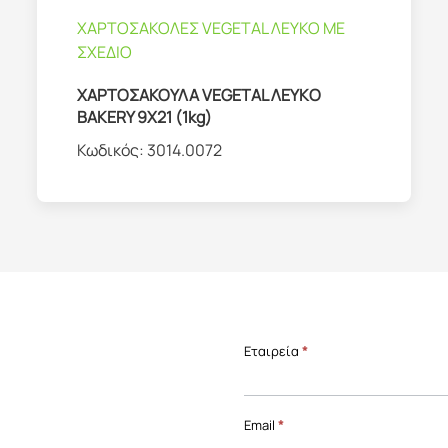
ΧΑΡΤΟΣΑΚΟΛΕΣ VEGETAL ΛΕΥΚΟ ΜΕ
ΣΧΕΔΙΟ
ΧΑΡΤΟΣΑΚΟΥΛΑ VEGETAL ΛΕΥΚO
BAKERY 9Χ21 (1kg)
Κωδικός:
3014.0072
Επικοινωνία
Εταιρεία
*
Front
Page
Email
*