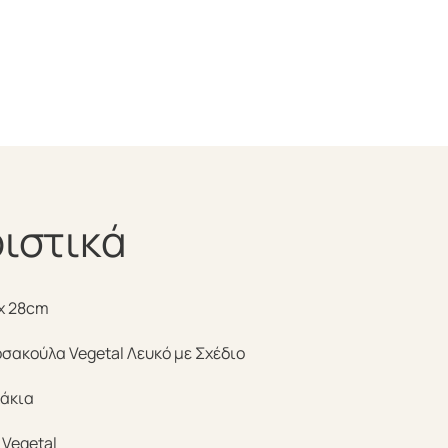
ιστικά
x 28cm
σακούλα Vegetal Λευκό με Σχέδιο
άκια
 Vegetal