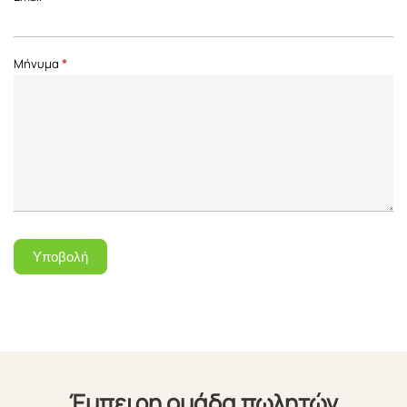
Μήνυμα
*
Υποβολή
Έμπειρη ομάδα πωλητών