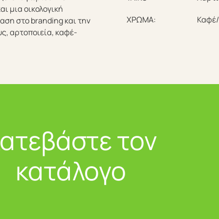
αι μια οικολογική
ΧΡΩΜΑ:
Καφέ/
αση στο branding και την
ς, αρτοποιεία, καφέ-
ατεβάστε τον
κατάλογο