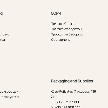
ία
GDPR
Πολιτική Cookies
Πολιτική απορρήτου
ιήσεις
Προσωπικά δεδομένα
νία
Όροι χρήσης
Packaging and Supplies
 συνεργατών
Κάτω Ραβενίων 7, Αχαρνές, 136
 συνεργατών
71
T: +30 210 2837 190
M: +30 698 0131 043