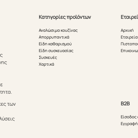
Κατηγορίες προϊόντων
Εταιρε
Αναλώσιμα κουζίνας
Αρχική
Απορρυπαντικά
Εταιρεία
Είδη καθαρισμού
Πιστοπο
Είδη συσκευασίας
Επικοινω
ής
Συσκευές
νης
Χαρτικά
θε
τητα.
B2B
κες των
Είσοδος
λύσεις
Εγγραφή