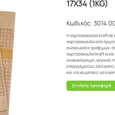
17X34 (1KG)
Κωδικός:
3014.0
Η χαρτοσακούλα kraft σε 
χαρτοσακούλα από πρωτογ
συσκευασία τροφίμων, ό
χαρτοσακούλα kraft είναι
ανακυκλώσιμη, γεγονός π
επαγγελματίες εστίασης 
και επιχειρήσεις εστίαση
Ζητήστε προσφορά