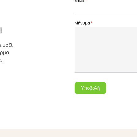
Email
*
Μήνυμα
*
!
ε μαζί
όρμα
ς.
Υποβολή