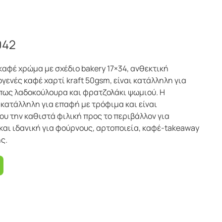
042
καφέ χρώμα με σχέδιο bakery 17×34, ανθεκτική
ενές καφέ χαρτί kraft 50gsm, είναι κατάλληλη για
πως λαδοκούλουρα και φρατζολάκι ψωμιού. Η
 κατάλληλη για επαφή με τρόφιμα και είναι
ου την καθιστά φιλική προς το περιβάλλον για
και ιδανική για φούρνους, αρτοποιεία, καφέ-takeaway
ς.