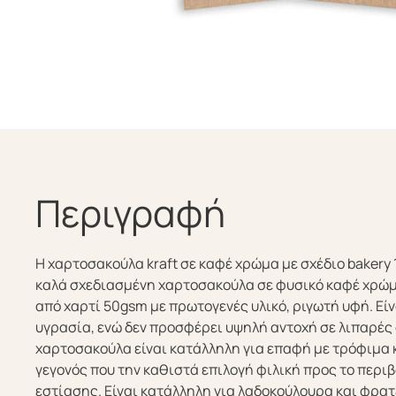
Περιγραφή
Η χαρτοσακούλα kraft σε καφέ χρώμα με σχέδιο bakery 
καλά σχεδιασμένη χαρτοσακούλα σε φυσικό καφέ χρώμ
από χαρτί 50gsm με πρωτογενές υλικό, ριγωτή υφή. Εί
υγρασία, ενώ δεν προσφέρει υψηλή αντοχή σε λιπαρές 
χαρτοσακούλα είναι κατάλληλη για επαφή με τρόφιμα κ
γεγονός που την καθιστά επιλογή φιλική προς το περι
εστίασης. Είναι κατάλληλη για λαδοκούλουρα και φρατ