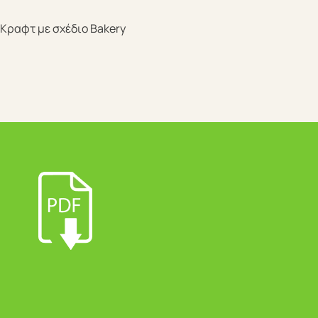
Κραφτ με σχέδιο Bakery