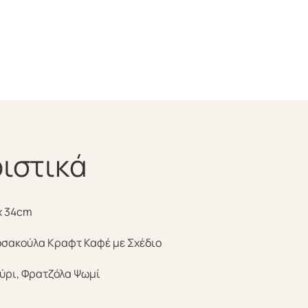
ιστικά
x 34cm
σακούλα Κραφτ Καφέ με Σχέδιο
ύρι, Φρατζόλα Ψωμί