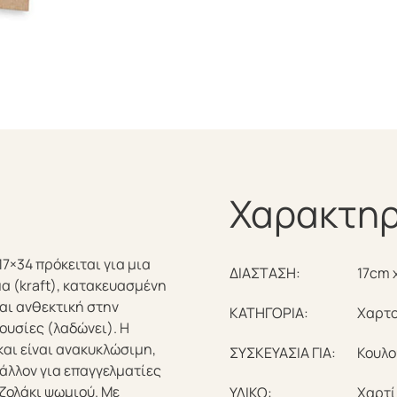
Χαρακτηρ
17×34 πρόκειται για μια
ΔΙΑΣΤΑΣΗ:
17cm 
α (kraft), κατακευασμένη
ναι ανθεκτική στην
ΚΑΤΗΓΟΡΙΑ:
Χαρτο
ουσίες (λαδώνει). Η
αι είναι ανακυκλώσιμη,
ΣΥΣΚΕΥΑΣΙΑ ΓΙΑ:
Κουλο
βάλλον για επαγγελματίες
ζολάκι ψωμιού. Με
ΥΛΙΚΟ:
Χαρτί